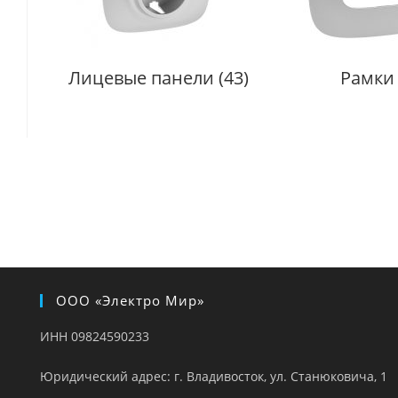
Лицевые панели
(43)
Рамк
ООО «Электро Мир»
ИНН 09824590233
Юридический адрес: г. Владивосток, ул. Станюковича, 1