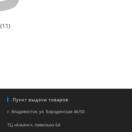
и
(11)
Пункт выдачи товаров
г. Владивосток, ул. Бородинская 46/50
ТЦ «Альянс», павильон 6А