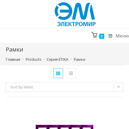
Перейти
к
содержимому
Меню
0
Рамки
Главная
>
Products
>
Серия ETIKA
>
Рамки
Sort by latest