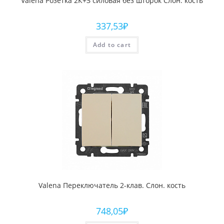
Valena Розетка 2К+З силовая без шторок Слон. кость
337,53
₽
Add to cart
Valena Переключатель 2-клав. Слон. кость
748,05
₽