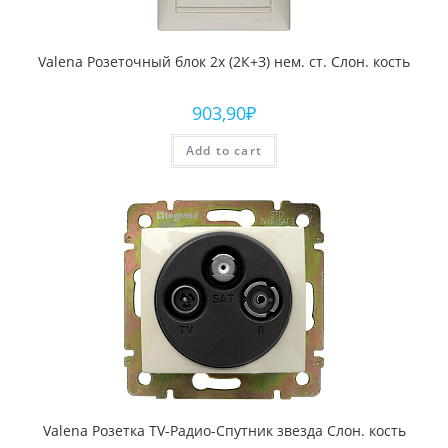
Valena Розеточный блок 2х (2К+З) нем. ст. Слон. кость
903,90
₽
Add to cart
Valena Розетка TV-Радио-Спутник звезда Слон. кость