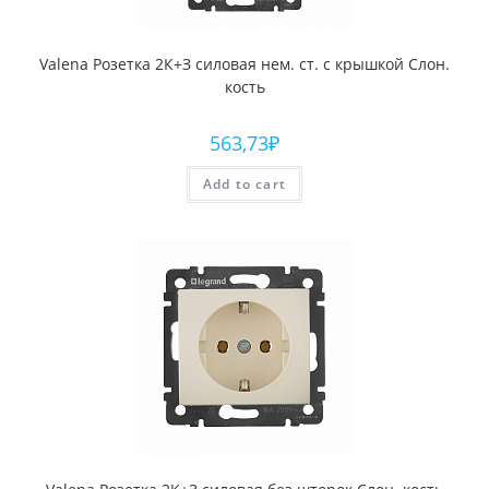
Valena Розетка 2К+З силовая нем. ст. с крышкой Слон.
кость
563,73
₽
Add to cart