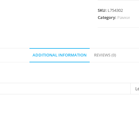
Рамка
2П
SKU:
L754302
Белый
Category:
Рамки
quantity
ADDITIONAL INFORMATION
REVIEWS (0)
L