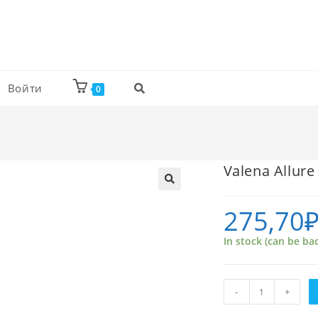
Войти
0
Valena Allur
275,70
In stock (can be ba
Valena
-
+
Allure