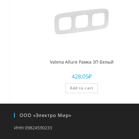
Valena Allure Рамка 3П Белый
428,05
₽
Add to cart
ООО «Электро Мир»
ИНН 09824590233