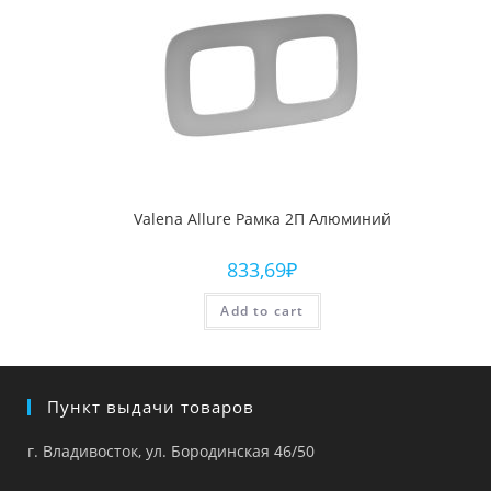
Valena Allure Рамка 2П Алюминий
833,69
₽
Add to cart
Пункт выдачи товаров
г. Владивосток, ул. Бородинская 46/50