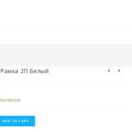
e Рамка 2П Белый
₽
ckordered)
ADD TO CART