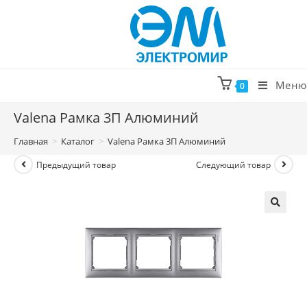
Перейти
к
содержимому
Меню
0
Valena Рамка 3П Алюминий
Главная
>
Каталог
>
Valena Рамка 3П Алюминий
Предыдущий товар
Следующий товар