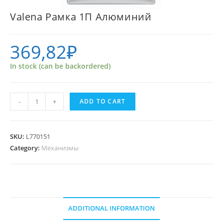
Valena Рамка 1П Алюминий
369,82
₽
In stock (can be backordered)
Valena
-
+
ADD TO CART
Рамка
1П
Алюминий
SKU:
L770151
quantity
Category:
Механизмы
ADDITIONAL INFORMATION