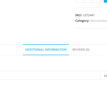
Розетка
RJ-
45
SKU:
L672441
5-
Category:
Механизм
кат
UTP
информационная
Алюминий
ADDITIONAL INFORMATION
REVIEWS (0)
quantity
L