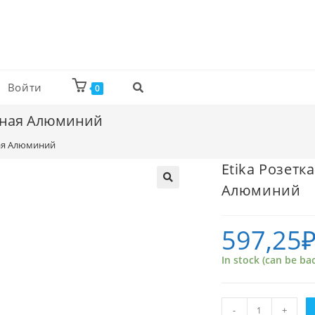
Войти
0
онная Алюминий
ная Алюминий
Etika Розетк
Алюминий
597,25
In stock (can be ba
Etika
-
+