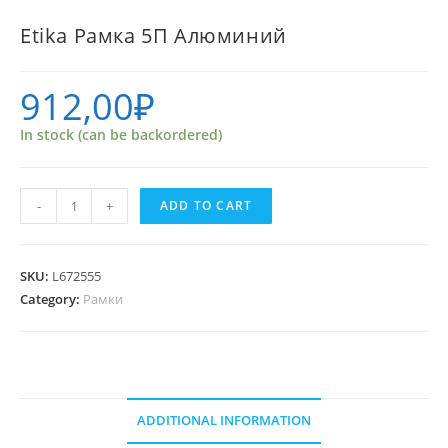
Etika Рамка 5П Алюминий
912,00
₽
In stock (can be backordered)
Etika
-
+
ADD TO CART
Рамка
5П
Алюминий
SKU:
L672555
quantity
Category:
Рамки
ADDITIONAL INFORMATION