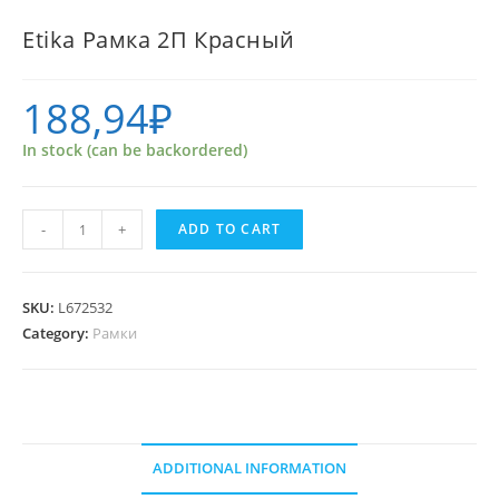
Etika Рамка 2П Красный
188,94
₽
In stock (can be backordered)
Etika
-
+
ADD TO CART
Рамка
2П
Красный
SKU:
L672532
quantity
Category:
Рамки
ADDITIONAL INFORMATION