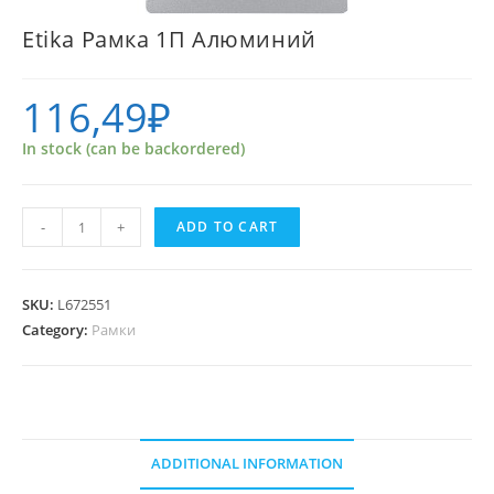
Etika Рамка 1П Алюминий
116,49
₽
In stock (can be backordered)
Etika
-
+
ADD TO CART
Рамка
1П
Алюминий
SKU:
L672551
quantity
Category:
Рамки
ADDITIONAL INFORMATION