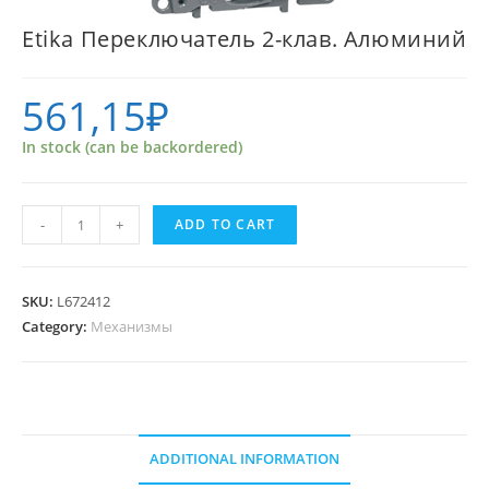
Etika Переключатель 2-клав. Алюминий
561,15
₽
In stock (can be backordered)
Etika
-
+
ADD TO CART
Переключатель
2-
клав.
SKU:
L672412
Алюминий
Category:
Механизмы
quantity
ADDITIONAL INFORMATION