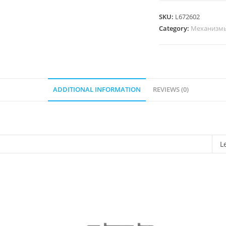
2-
клав.
SKU:
L672602
Антрацит
Category:
Механизм
quantity
ADDITIONAL INFORMATION
REVIEWS (0)
L