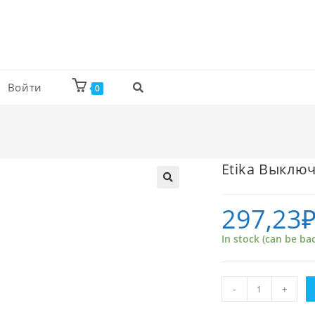
Войти
0
Etika Выключ
297,23
In stock (can be ba
Etika
-
+
Выключатель