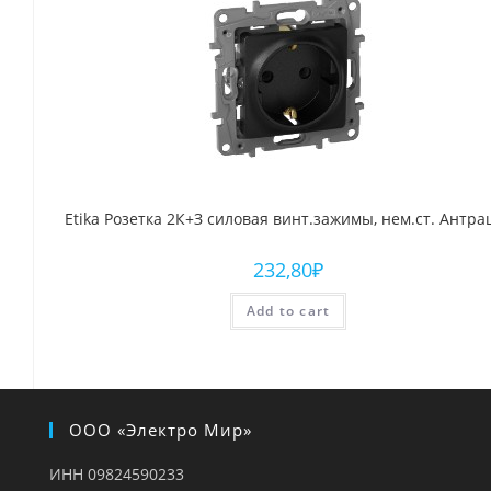
Etika Розетка 2К+З силовая винт.зажимы, нем.ст. Антра
232,80
₽
Add to cart
ООО «Электро Мир»
ИНН 09824590233