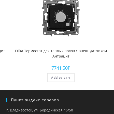
цит
Etika Термостат для теплых полов с внеш. датчиком
Антрацит
7741,50
₽
Add to cart
Пункт выдачи товаров
г. Владивосток, ул. Бородинская 46/50