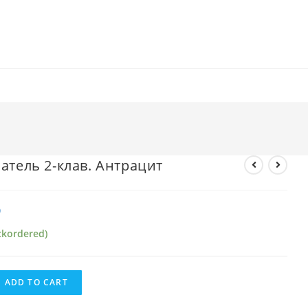
атель 2-клав. Антрацит
₽
ckordered)
ADD TO CART