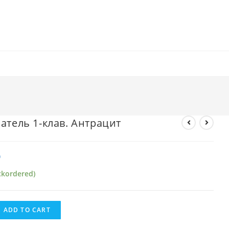
атель 1-клав. Антрацит
₽
ckordered)
ADD TO CART