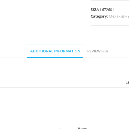
1-
клав.
SKU:
L672601
Антрацит
Category:
Механизм
quantity
ADDITIONAL INFORMATION
REVIEWS (0)
L