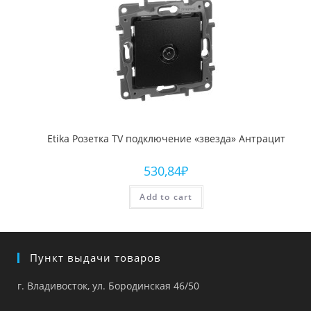
Etika Розетка TV подключение «звезда» Антрацит
530,84
₽
Add to cart
Пункт выдачи товаров
г. Владивосток, ул. Бородинская 46/50