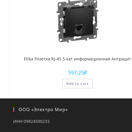
Etika Розетка RJ-45 5-кат информационная Антрацит
597,25
₽
Add to cart
ООО «Электро Мир»
ИНН 09824590233