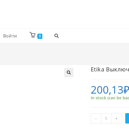
Войти
0
Etika Выключ
200,13
In stock (can be ba
Etika
-
+
Выключатель